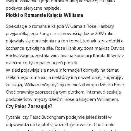
księciu Williamie i jego domniemanej kochance, co tylko
podsyca aferyczne napięcie.
Plotki o Romansie Księcia Williama
Spekulacje o romansie księcia Williama z Rose Hanbury,
przyjaciółką jego żony, nie są nowością. Już w 2019 roku
pojawiały się doniesienia na ten temat, jednak teraz plotki o
kochance zyskują na sile. Rose Hanbury, żona markiza Davida
Rocksavage’a, została widziana na koronacji Karola III wraz z
dziećmi, co tylko paliło ogień plotek.
W sieci pojawiają się nowe informacje i domysły na temat
rzekomego romansu, a niektórzy idą nawet dalej, sugerując,
że książę William mógł być ojcem nieślubnego dziecka Rose.
Choć prawnicy zaprzeczają tym plotkom, internauci szukają
podobieństw między dziećmi Rose a księciem Williamem.
Czy Pałac Zareaguje?
Pytanie, czy Pałac Buckingham podejmie jakieś kroki w
odpowiedzi na te plotki, pozostaje otwarte. Choć mało