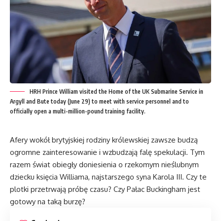
HRH Prince William visited the Home of the UK Submarine Service in
Argyll and Bute today (June 29) to meet with service personnel and to
officially open a multi-million-pound training facility.
Afery wokół brytyjskiej rodziny królewskiej zawsze budzą
ogromne zainteresowanie i wzbudzają falę spekulacji. Tym
razem świat obiegły doniesienia o rzekomym nieślubnym
dziecku księcia Williama, najstarszego syna Karola III. Czy te
plotki przetrwają próbę czasu? Czy Pałac Buckingham jest
gotowy na taką burzę?