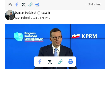
3 Min Read
Damian Pośpiech
Last updated: 2024-03-21 16:32
Mateusz Morawiecki, znany polityk i były premier, zazwyczaj
strzeże prywatności swojej rodziny jak lwica swojego stada.