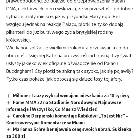
prawdopodobne, że dojdzie do przeprowadzenia badań
DNA, niektórzy eksperci wskazują, że w przeszłości podobne
sytuacje miały miejsce, jak w przypadku Harry’ego. Bez
względu jednak na reakcję Pałacu, plotki te tylko dodają
pikanterii do już burzliwego życia brytyjskiej rodziny
królewskiej.
Wielkanoc zbliża się wielkimi krokami, a oczekiwania co do
obecności księżnej Kate na uroczystościach rosną. Czy świat
usłyszy jakiekolwiek oficjalne oświadczenie od Pałacu
Buckingham? Czy plotki te znikną tak szybko, jak się pojawiły?
Tylko czas pokaże, jak potoczą się dalsze losy tej afery.
Milioner Taazy wybrał wynajem mieszkania za 10 tysięcy
Fame MMA 22 na Stadionie Narodowym: Najnowsze
Informacje i Wszystko, Co Musisz Wiedzieć
Caroline Derpienski komentuje Rubików: „To Jest Nic” –
Kontrowersyjne Komentarze w Miami
Marianna Schreiber ujawnia cenę swoich ubrań. Sukienka
za 300 zł