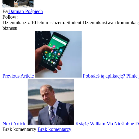
By
Damian Pośpiech
Follow:
Dziennikarz z 10 letnim stażem. Student Dziennikarstwa i komunik
biznesu.
Previous Article
Pobrałeś tą aplikację? Pilni
Next Article
Książę William Ma Nieślubne D
Brak komentarzy
Brak komentarzy