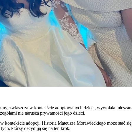
iny, zwłaszcza w kontekście adoptowanych dzieci, wywołała mieszane r
czegółami nie narusza prywatności jego dzieci.
ji w kontekście adopcji. Historia Mateusza Morawieckiego może stać się
tych, którzy decydują się na ten krok.