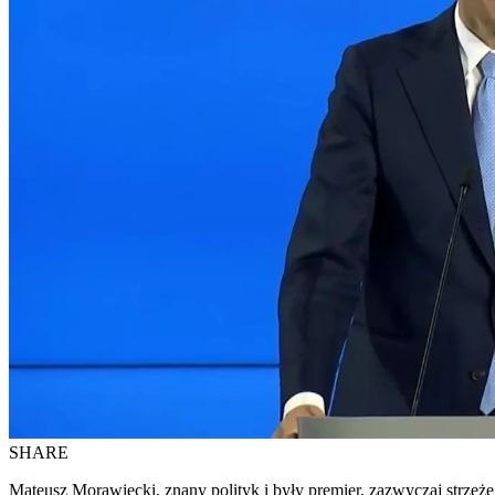
SHARE
Mateusz Morawiecki, znany polityk i były premier, zazwyczaj strzeże