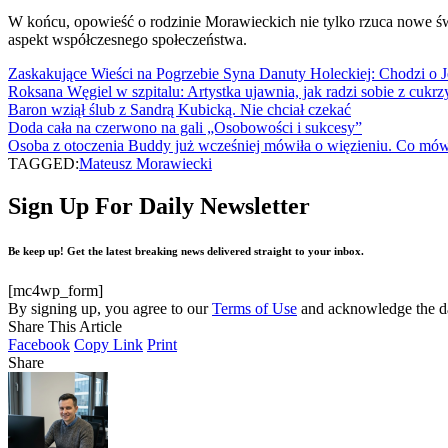
W końcu, opowieść o rodzinie Morawieckich nie tylko rzuca nowe świa
aspekt współczesnego społeczeństwa.
Zaskakujące Wieści na Pogrzebie Syna Danuty Holeckiej: Chodzi o 
Roksana Węgiel w szpitalu: Artystka ujawnia, jak radzi sobie z cukrz
Baron wziął ślub z Sandrą Kubicką. Nie chciał czekać
Doda cała na czerwono na gali „Osobowości i sukcesy”
Osoba z otoczenia Buddy już wcześniej mówiła o więzieniu. Co mó
TAGGED:
Mateusz Morawiecki
Sign Up For Daily Newsletter
Be keep up! Get the latest breaking news delivered straight to your inbox.
[mc4wp_form]
By signing up, you agree to our
Terms of Use
and acknowledge the da
Share This Article
Facebook
Copy Link
Print
Share