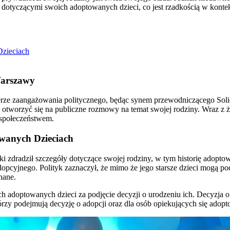
 dotyczącymi swoich adoptowanych dzieci, co jest rzadkością w kontek
Dzieciach
Warszawy
ze zaangażowania politycznego, będąc synem przewodniczącego Solida
 i otworzyć się na publiczne rozmowy na temat swojej rodziny. Wraz 
 społeczeństwem.
wanych Dzieciach
dradził szczegóły dotyczące swojej rodziny, w tym historię adoptow
dopcyjnego. Polityk zaznaczył, że mimo że jego starsze dzieci mogą poc
hane.
doptowanych dzieci za podjęcie decyzji o urodzeniu ich. Decyzja o ado
którzy podejmują decyzję o adopcji oraz dla osób opiekujących się ado