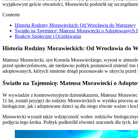
wyjątkowym geście otwartości, Morawiecki podzielił się szczegółami
Contents
Historia Rodziny Morawieckich: Od Wrocławia do Warszawy
Światło na Tajemnicę: Mateusz Morawiecki o Adoptowanych 
Reakcje Społeczne i Oczekiwania
Historia Rodziny Morawieckich: Od Wrocławia do 
Mateusz Morawiecki, syn Kornela Morawieckiego, wyrosł w atmosfer
przed społeczeństwem, ale niedawno polityk postanowił zmienić ton
adoptowanych, których istnienie dotąd pozostawało w ukryciu przed
Światło na Tajemnicę: Mateusz Morawiecki o Adopto
W wywiadzie z kontrowersyjnym dziennikarzem, Mateusz Morawiecki z
11 lat, zostali przyjęci do rodziny Morawieckich w wyniku procesu a
biologiczne, jak i adoptowane dzieci są dla niego równie ważne i koc
Morawiecki wyraził także wdzięczność wobec rodziców biologicznych a
podjęcia tego kroku. Polityk podkreślił również szacunek dla tych, 