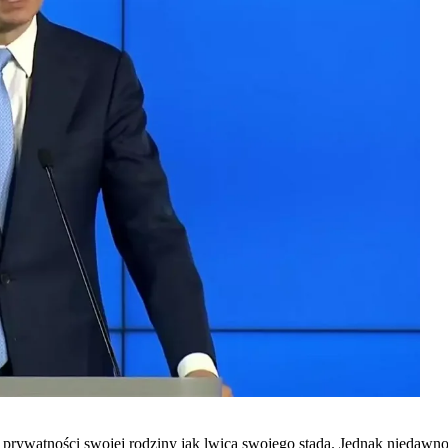
 prywatności swojej rodziny jak lwica swojego stada. Jednak niedawno