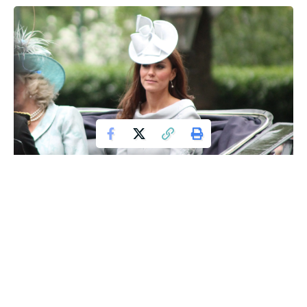
Oświadczenie Kate Middleton dotyczące walki z rakiem
wzbudziło wiele emocji i spekulacji, zwłaszcza w świetle
niedawnych doniesień o możliwych manipulacjach w
mediach. Pojawiły się wątpliwości, czy nagranie z wyznaniem
księżnej zostało poddane przeróbce, podobnie jak jej