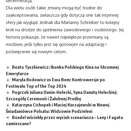
determinacją.
Dla wielu osób takie zmiany mogą być trudne do
zaakceptowania, zwłaszcza gdy dotyczą one tak intymnej
sfery jak wygląd. Jednak dla Marianny Schreiber to kolejny
krok na drodze do spełnienia zawodowego i osobistego. Jej
historia pokazuje, że nawet największe przemiany są
możliwe, jeśli tylko jest się gotowym na adaptację i
poświęcenie się nowym celom.
Beata Tyszkiewicz: Ikonka Polskiego Kina na Skromnej
Emeryturze
Maryla Rodowicz vs Ewa Bem: Kontrowersje po
Festiwalu Top of the Top 2024
Pogrzeb Juliana Dunin-Holecki, Syna Danuty Holeckiej:
Szczegóły Ceremonii i Żałobnej Prośby
Katarzyna Cichopek i Maciej Kurzajewski w Nowej
Śniadaniówce Polsatu: Widzowie Podzieleni
Boxdel wściekły przez wyciek scenariusza – Lexy i Fagata
zamieszane?