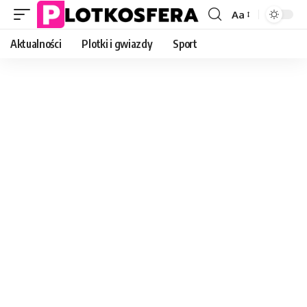
Aa
Font
Resizer
Aktualności
Plotki i gwiazdy
Sport