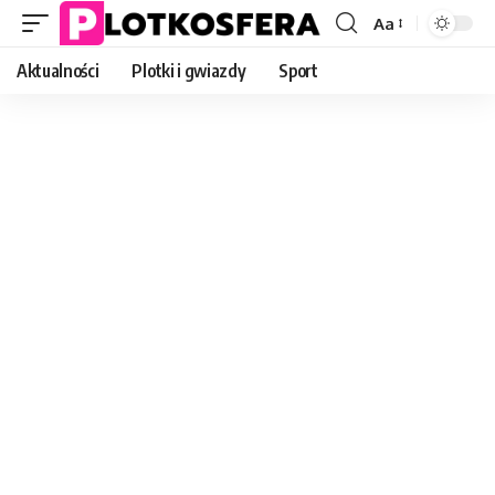
Aa
Font
Resizer
Aktualności
Plotki i gwiazdy
Sport