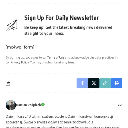
Sign Up For Daily Newsletter
Be keep up! Get the latest breaking news delivered
straight to your inbox.
[mc4wp_form]
By signing up, you agree to our
Terms of Use
and acknowledge the data practices in
our
Privacy Policy
. You may unsubscribe at any time.
Damian Pośpiech
Dziennikarz z 10 letnim stażem. Student Dziennikarstwa i komunikacji
społecznej. Swoje pierwsze doświadczenie zdobywał dla
międzynarodowych wydawców. Fan koncertów na żywo oraz świata show-