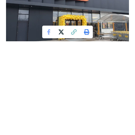
Biedronka
Kolejna niespodzianka ze strony popularnej sieci
supermarketów Biedronka! Od teraz klienci mogą cieszyć się
niezwykłymi promocjami na napoje izotoniczne oraz
energetyzujące. Nowa oferta „3+1 gratis” na napój
izotoniczny 4MOVE MIX 750ml przynosi realne oszczędności,
zachęcając do większych zakupów i dbałości o zdrowie.
Contents
Ciesz Się Smakiem i Oszczędnością