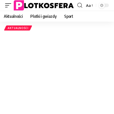
Aa
Font
Resizer
Aktualności
Plotki i gwiazdy
Sport
AKTUALNOŚCI