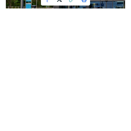
Lidl
Zbliża się Dzień Matki, a Lidl przygotował wyjątkową ofertę
prezentów, które sprawią, że każda mama poczuje się
wyjątkowo. Już od czwartku, 16 maja, sklepy Lidl będą pełne
specjalnych upominków, które zaskoczą i ucieszą.
Wśród szerokiej oferty znajdziesz takie perełki jak
ekskluzywne praliny Raffaello w super cenie – tylko 24,99 zł
za dużą paczkę. To idealna słodka niespodzianka dla
najważniejszej kobiety w Twoim życiu. Dla miłośników
słodkości są także torciki Wedlowskie od E.Wedel za jedyne
14,99 zł, które można spersonalizować, nadając prezentowi
wyjątkowy charakter.