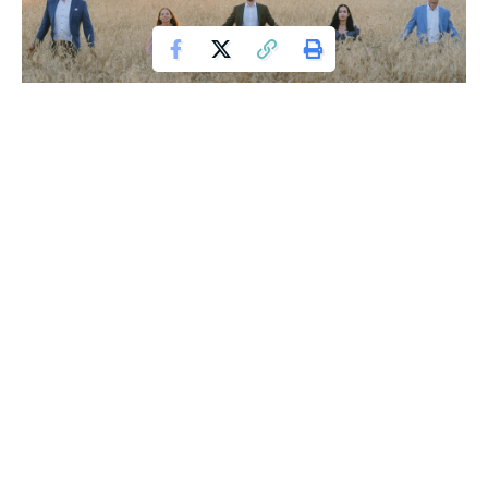
ROLNIK SZUKA ŻONY
W finale 10. edycji „Rolnik szuka żony” widzowie byli
świadkami burzliwego uczucia Waldemara, który po masie
przeczytanych listów i wstępnych rozmowach zaprosił trzy
kandydatki: Ewę, Dorotę i Annę. Mężczyzna wywołał
ogromny skandal, skonfrontując się przed kamerami z
kobietą, którą poznał poza programem. Jego
kontrowersyjne zachowanie wobec Ewy, finalistki, wzbudziło
wiele emocji.
Contents