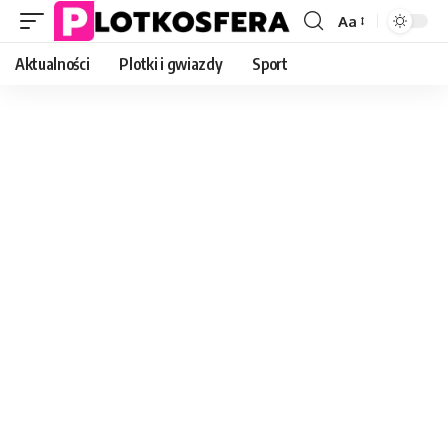
Aa
Font
Resizer
Aktualności
Plotki i gwiazdy
Sport