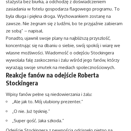
stażysta bez biurka, a odchodzę z doświadczeniem
zasiadania w fotelu gospodarza flagowego programu. To
była długa i piękna droga. Wychowankiem zostanę na
zawsze. Nie żegnam się z ludźmi, bo te przyjaźnie zabieram
ze sobą” – napisał.
Ponadto, ujawnił swoje plany na najbliższą przyszłość,
koncentrując się na dbaniu o siebie, swój spokój i wiarę we
własne możliwości. Wiadomość o odejściu Stockingera
wywołała falę zaskoczenia i żalu wśród jego fanów, którzy
wyrażają swoje smutek na mediach społecznościowych.
Reakcje fanów na odejście Roberta
Stockingera
Wpisy fanów pełne są niedowierzania i żalu:
„Ale jak to. Mój ulubiony prezenter.”
„O nie. Już tęsknię.”
„Super gość. Jaka szkoda.”
Odejście Stockingera z pewnością odcisnęło piętno na