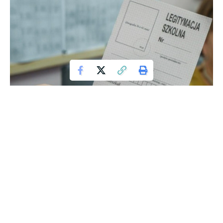
Rozpoczęcie roku szkolnego 2024/2025 przyniosło nie tylko
ekscytację związana z nowymi wyzwaniami, ale także
znaczną falę krytyki. Uczniowie i nauczyciele w całej Polsce
wyrazili swoje niezadowolenie z planów lekcji, które według
nich wciąż mają wiele niedociągnięć. Sprawdźmy, co
wywołało kontrowersje i jakie zmiany mogą być potrzebne.