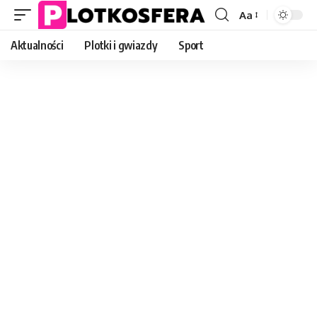
Aa
Font
Resizer
Aktualności
Plotki i gwiazdy
Sport